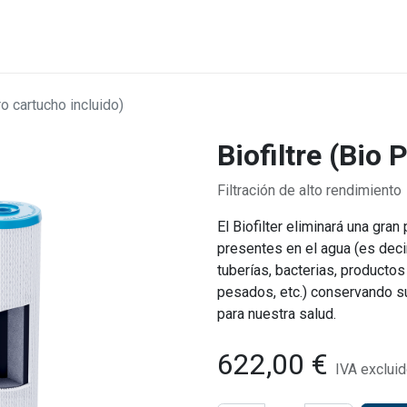
SIDAD DE AYUDA
VOLVER SITIO
TIENDA
CONTACT
ro cartucho incluido)
Biofiltre (Bio 
Filtración de alto rendimiento
El Biofilter eliminará una gra
presentes en el agua (es decir
tuberías, bacterias, productos 
pesados, etc.) conservando 
para nuestra salud.
622,00
€
IVA exclui