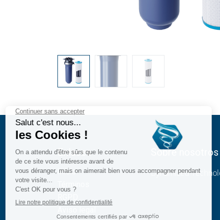
Enlaces
Sobre nosotros
Inicio
Dynamized Technolo
Términos
RGPD
Aviso legal