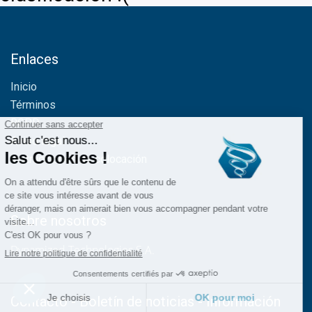
Enlaces
Inicio
Términos
RGPD
Aviso legal
Instrucciones de colocación
Sobre nosotros
Dynamized Technologies S.A.
Contacto - Boletín de noticias - Información